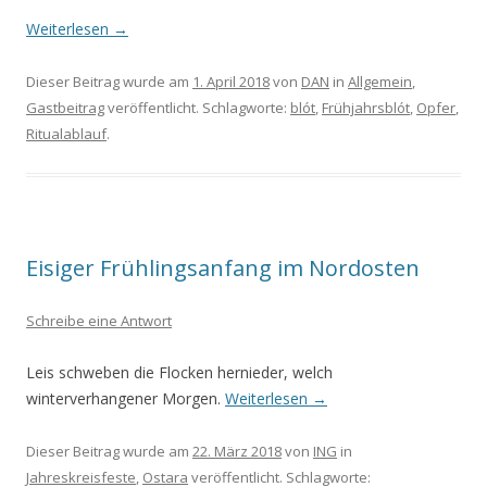
Weiterlesen
→
Dieser Beitrag wurde am
1. April 2018
von
DAN
in
Allgemein
,
Gastbeitrag
veröffentlicht. Schlagworte:
blót
,
Frühjahrsblót
,
Opfer
,
Ritualablauf
.
Eisiger Frühlingsanfang im Nordosten
Schreibe eine Antwort
Leis schweben die Flocken hernieder, welch
winterverhangener Morgen.
Weiterlesen
→
Dieser Beitrag wurde am
22. März 2018
von
ING
in
Jahreskreisfeste
,
Ostara
veröffentlicht. Schlagworte: