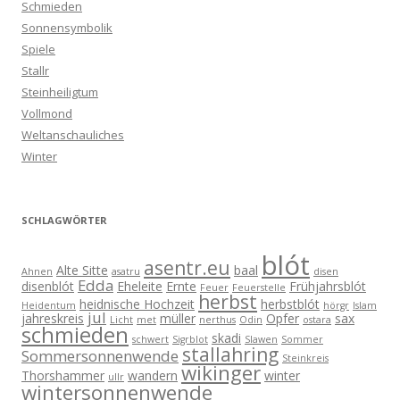
Schmieden
Sonnensymbolik
Spiele
Stallr
Steinheiligtum
Vollmond
Weltanschauliches
Winter
SCHLAGWÖRTER
blót
asentr.eu
Alte Sitte
baal
Ahnen
asatru
disen
Edda
disenblót
Eheleite
Ernte
Frühjahrsblót
Feuer
Feuerstelle
herbst
heidnische Hochzeit
herbstblót
Heidentum
hörgr
Islam
jul
jahreskreis
müller
Opfer
sax
Licht
met
nerthus
Odin
ostara
schmieden
skadi
schwert
Sigrblot
Slawen
Sommer
stallahring
Sommersonnenwende
Steinkreis
wikinger
Thorshammer
wandern
winter
ullr
wintersonnenwende