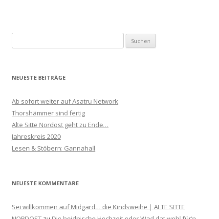
Suchen
nach:
NEUESTE BEITRÄGE
Ab sofort weiter auf Asatru Network
Thorshämmer sind fertig
Alte Sitte Nordost geht zu Ende…
Jahreskreis 2020
Lesen & Stöbern: Gannahall
NEUESTE KOMMENTARE
Sei willkommen auf Midgard… die Kindsweihe | ALTE SITTE
NORDOST
zu
Die heidnische Hochzeit oder Wad dat wohl für’n