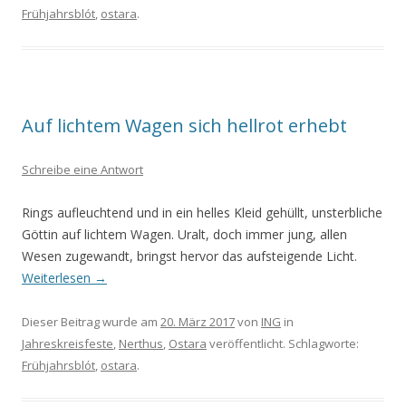
Frühjahrsblót
,
ostara
.
Auf lichtem Wagen sich hellrot erhebt
Schreibe eine Antwort
Rings aufleuchtend und in ein helles Kleid gehüllt, unsterbliche
Göttin auf lichtem Wagen. Uralt, doch immer jung, allen
Wesen zugewandt, bringst hervor das aufsteigende Licht.
Weiterlesen
→
Dieser Beitrag wurde am
20. März 2017
von
ING
in
Jahreskreisfeste
,
Nerthus
,
Ostara
veröffentlicht. Schlagworte:
Frühjahrsblót
,
ostara
.