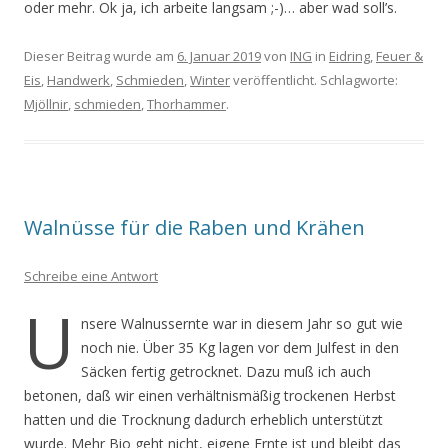
oder mehr. Ok ja, ich arbeite langsam ;-)… aber wad soll’s.
Dieser Beitrag wurde am
6. Januar 2019
von
ING
in
Eidring
,
Feuer &
Eis
,
Handwerk
,
Schmieden
,
Winter
veröffentlicht. Schlagworte:
Mjöllnir
,
schmieden
,
Thorhammer
.
Walnüsse für die Raben und Krähen
Schreibe eine Antwort
U
nsere Walnussernte war in diesem Jahr so gut wie
noch nie. Über 35 Kg lagen vor dem Julfest in den
Säcken fertig getrocknet. Dazu muß ich auch
betonen, daß wir einen verhältnismäßig trockenen Herbst
hatten und die Trocknung dadurch erheblich unterstützt
wurde. Mehr Bio geht nicht, eigene Ernte ist und bleibt das