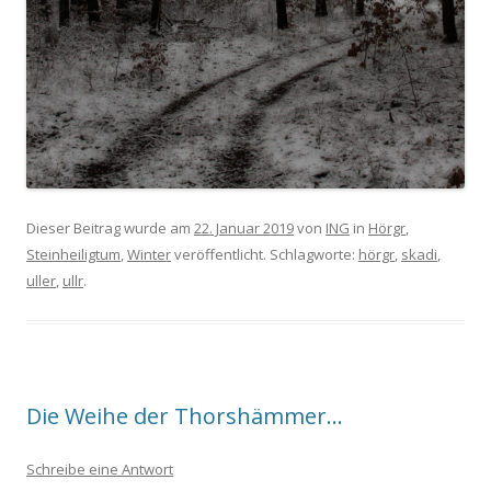
Dieser Beitrag wurde am
22. Januar 2019
von
ING
in
Hörgr
,
Steinheiligtum
,
Winter
veröffentlicht. Schlagworte:
hörgr
,
skadi
,
uller
,
ullr
.
Die Weihe der Thorshämmer…
Schreibe eine Antwort