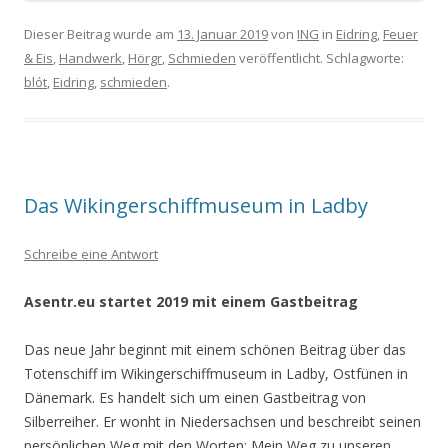
Dieser Beitrag wurde am
13. Januar 2019
von
ING
in
Eidring
,
Feuer
& Eis
,
Handwerk
,
Hörgr
,
Schmieden
veröffentlicht. Schlagworte:
blót
,
Eidring
,
schmieden
.
Das Wikingerschiffmuseum in Ladby
Schreibe eine Antwort
Asentr.eu startet 2019 mit einem Gastbeitrag
Das neue Jahr beginnt mit einem schönen Beitrag über das
Totenschiff im Wikingerschiffmuseum in Ladby, Ostfünen in
Dänemark. Es handelt sich um einen Gastbeitrag von
Silberreiher. Er wonht in Niedersachsen und beschreibt seinen
persönlichen Weg mit den Worten: Mein Weg zu unseren