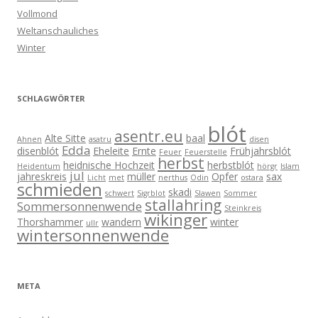
Vollmond
Weltanschauliches
Winter
SCHLAGWÖRTER
blót
asentr.eu
Alte Sitte
baal
Ahnen
asatru
disen
Edda
disenblót
Eheleite
Ernte
Frühjahrsblót
Feuer
Feuerstelle
herbst
heidnische Hochzeit
herbstblót
Heidentum
hörgr
Islam
jul
jahreskreis
müller
Opfer
sax
Licht
met
nerthus
Odin
ostara
schmieden
skadi
schwert
Sigrblot
Slawen
Sommer
stallahring
Sommersonnenwende
Steinkreis
wikinger
Thorshammer
wandern
winter
ullr
wintersonnenwende
META