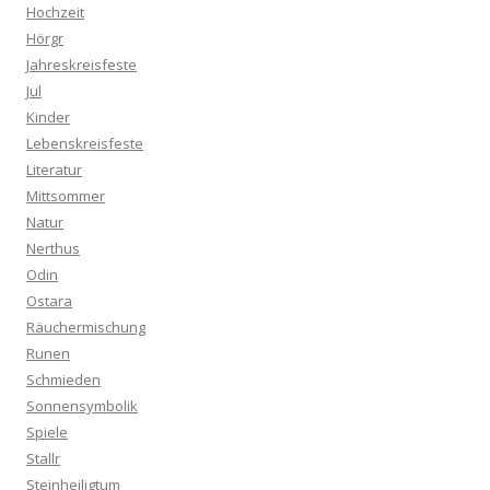
Hochzeit
Hörgr
Jahreskreisfeste
Jul
Kinder
Lebenskreisfeste
Literatur
Mittsommer
Natur
Nerthus
Odin
Ostara
Räuchermischung
Runen
Schmieden
Sonnensymbolik
Spiele
Stallr
Steinheiligtum